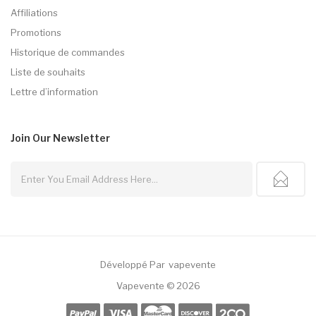
Affiliations
Promotions
Historique de commandes
Liste de souhaits
Lettre d’information
Join Our
Newsletter
Développé Par
Vapevente
ot Gacor
Best Casino Uk
Slot Gacor
Judi Online
78win
Slot Gacor
78win
Vapevente © 2026