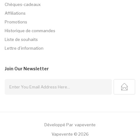
Chèques-cadeaux
Affiliations
Promotions
Historique de commandes
Liste de souhaits
Lettre d’information
Join Our
Newsletter
Développé Par
Vapevente
cor
Best Casino Uk
Slot Gacor
Judi Online
78win
Slot Gacor
78win
Vapevente © 2026