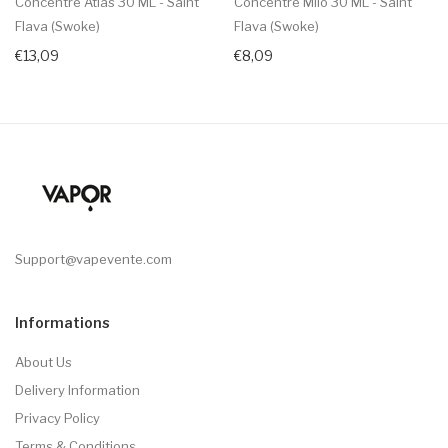
Concentré Atlas 30 ML - Saint
Concentré Milo 30 ML - Saint
Flava (Swoke)
Flava (Swoke)
€13,09
€8,09
Support@vapevente.com
Informations
About Us
Delivery Information
Privacy Policy
Terms & Conditions