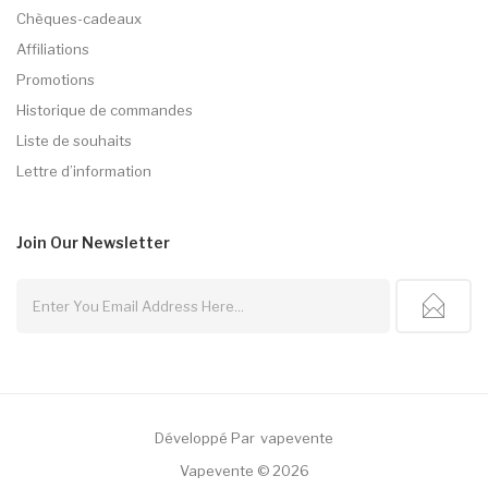
Chèques-cadeaux
Affiliations
Promotions
Historique de commandes
Liste de souhaits
Lettre d’information
Join Our
Newsletter
Développé Par
Vapevente
Uk
Slot Gacor
Judi Online
78win
Slot Gacor
78win
Vapevente © 2026