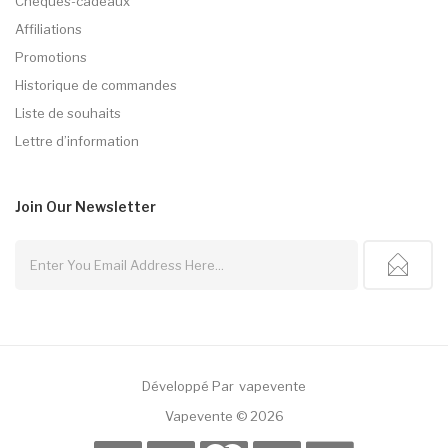
Chèques-cadeaux
Affiliations
Promotions
Historique de commandes
Liste de souhaits
Lettre d’information
Join Our
Newsletter
Développé Par
Vapevente
8win
Slot Gacor
Best Casino Uk
Slot Gacor
Judi Online
78win
Slot Gacor
78wi
Vapevente © 2026