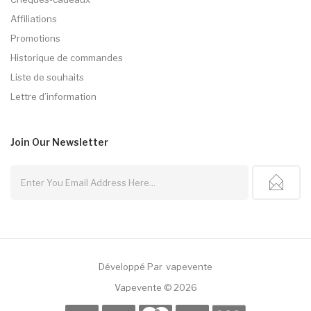
Affiliations
Promotions
Historique de commandes
Liste de souhaits
Lettre d’information
Join Our
Newsletter
Développé Par
Vapevente
ots Uk
78win
78 Win
Slots Uk
78win
Slot Gacor
78 Win
78win
Casino Sites
Onl
Vapevente © 2026