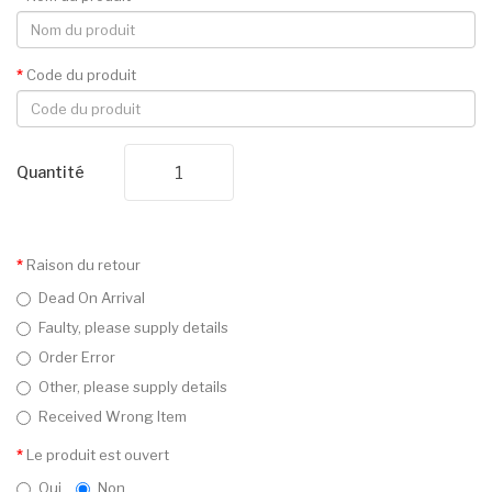
Code du produit
Quantité
Raison du retour
Dead On Arrival
Faulty, please supply details
Order Error
Other, please supply details
Received Wrong Item
Le produit est ouvert
Oui
Non