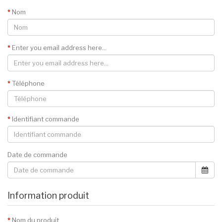
Nom
Enter you email address here...
Téléphone
Identifiant commande
Date de commande
Information produit
Nom du produit