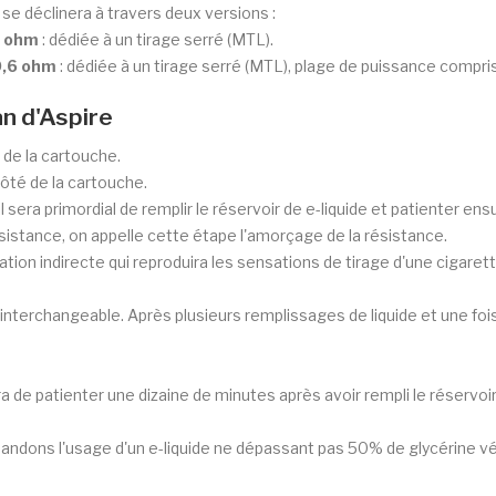
se déclinera à travers deux versions :
1 ohm
: dédiée à un tirage serré (MTL).
0,6 ohm
: dédiée à un tirage serré (MTL), plage de puissance compri
n d'Aspire
 de la cartouche.
côté de la cartouche.
l sera primordial de remplir le réservoir de e-liquide et patienter e
ésistance, on appelle cette étape l'amorçage de la résistance.
tion indirecte qui reproduira les sensations de tirage d'une cigarette
nterchangeable. Après plusieurs remplissages de liquide et une fois 
ra de patienter une dizaine de minutes après avoir rempli le réservoir
ndons l'usage d'un e-liquide ne dépassant pas 50% de glycérine végét