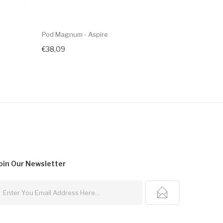
Pod Magnum - Aspire
Pod Pulz P
€38,09
€27,09
oin Our
Newsletter