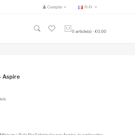
Compte
Fr-Fr
0 article(s) - €0,00
- Aspire
Avis
Minican / Pulz ProFabriquée par Aspire, la cartouche