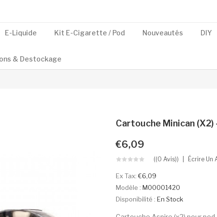
E-Liquide
Kit E-Cigarette / Pod
Nouveautés
DIY
ons & Destockage
Cartouche Minican (x2) 
€6,09
((0 Avis))
Écrire Un 
Ex Tax:
€6,09
Modèle :
M00001420
Disponibilité :
En Stock
Cartouche Aspire (x2) pour pod 