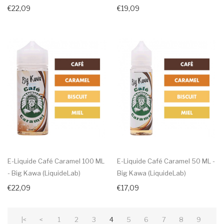
€22,09
€19,09
E-Liquide Café Caramel 100 ML
E-Liquide Café Caramel 50 ML -
- Big Kawa (LiquideLab)
Big Kawa (LiquideLab)
€22,09
€17,09
|<
<
1
2
3
4
5
6
7
8
9