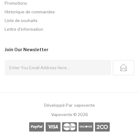
Promotions
Historique de commandes
Liste de souhaits
Lettre d’information
Join Our
Newsletter
Développé Par
Vapevente
cor
78 Win
78win
Casino Sites
Online Casino Uk
78win
Online Casino
78win
Sl
Vapevente © 2026