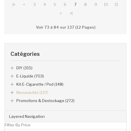
|<
<
3
4
5
6
7
8
9
10
11
>
>|
Voir 73 à 84 sur 137 (12 Pages)
Catégories
DIY (315)
E-Liquide (703)
Kit E-Cigarette / Pod (148)
Nouveautés (137)
Promotions & Destockage (272)
Layered Navigation
Fillter By Price