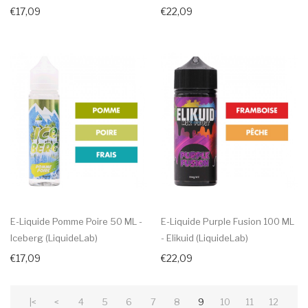
€17,09
€22,09
E-Liquide Pomme Poire 50 ML -
E-Liquide Purple Fusion 100 ML
Iceberg (LiquideLab)
- Elikuid (LiquideLab)
€17,09
€22,09
|<
<
4
5
6
7
8
9
10
11
12