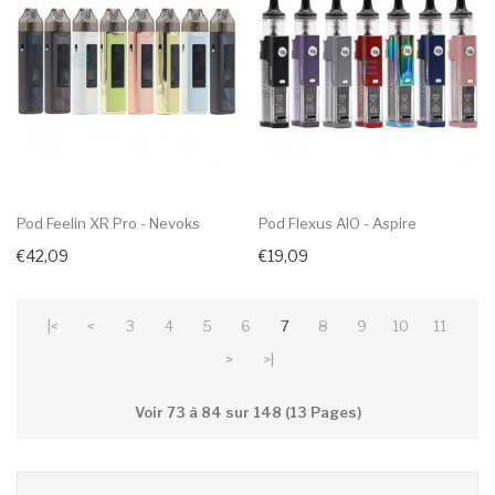
Pod Feelin XR Pro - Nevoks
Pod Flexus AIO - Aspire
€42,09
€19,09
|<
<
3
4
5
6
7
8
9
10
11
>
>|
Voir 73 à 84 sur 148 (13 Pages)