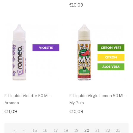
€10,09
E-Liquide Violette 50 ML -
E-Liquide Virgin Lemon 50 ML -
Aromea
My Pulp
€11,09
€10,09
|<
<
15
16
17
18
19
20
21
22
23