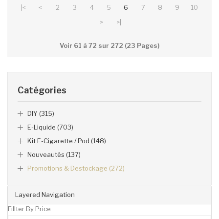
|<
<
2
3
4
5
6
7
8
9
10
>
>|
Voir 61 à 72 sur 272 (23 Pages)
Catégories
DIY (315)
E-Liquide (703)
Kit E-Cigarette / Pod (148)
Nouveautés (137)
Promotions & Destockage (272)
Layered Navigation
Fillter By Price