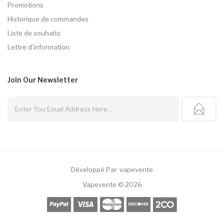
Promotions
Historique de commandes
Liste de souhaits
Lettre d’information
Join Our
Newsletter
Développé Par
Vapevente
r
78 Win
78win
Casino Sites
Online Casino Uk
78win
Online Casino
78win
Slot
Vapevente © 2026