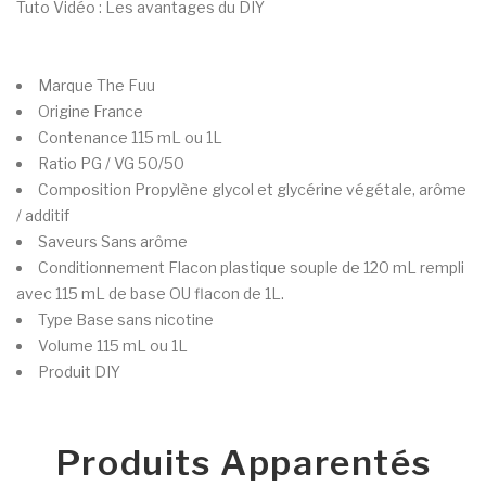
Tuto Vidéo : Les avantages du DIY
Marque
The Fuu
Origine
France
Contenance
115 mL ou 1L
Ratio PG / VG
50/50
Composition
Propylène glycol et glycérine végétale, arôme
/ additif
Saveurs
Sans arôme
Conditionnement
Flacon plastique souple de 120 mL rempli
avec 115 mL de base OU flacon de 1L.
Type
Base sans nicotine
Volume
115 mL ou 1L
Produit
DIY
Produits Apparentés