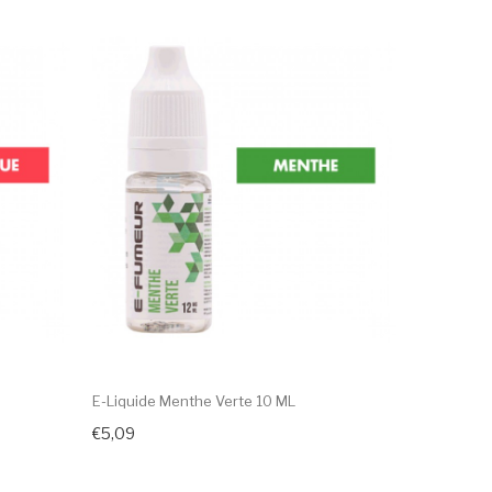
E-Liquide Menthe Verte 10 ML
E-Liquide 
€5,09
€5,09