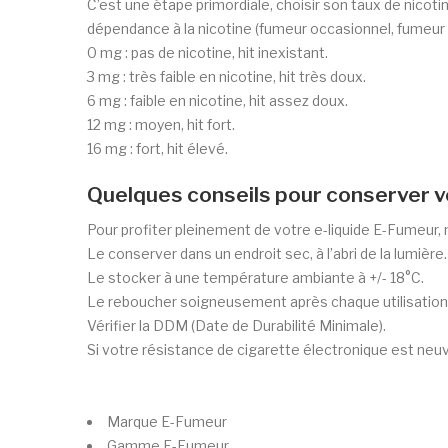
C’est une étape primordiale, choisir son taux de nicoti
dépendance à la nicotine (fumeur occasionnel, fumeur r
0 mg : pas de nicotine, hit inexistant.
3 mg : très faible en nicotine, hit très doux.
6 mg : faible en nicotine, hit assez doux.
12 mg : moyen, hit fort.
16 mg : fort, hit élevé.
Quelques conseils pour conserver v
Pour profiter pleinement de votre e-liquide E-Fumeur, 
Le conserver dans un endroit sec, à l’abri de la lumière.
Le stocker à une température ambiante à +/- 18°C.
Le reboucher soigneusement après chaque utilisation
Vérifier la DDM (Date de Durabilité Minimale).
Si votre résistance de cigarette électronique est neuve
Marque
E-Fumeur
Gamme
E-Fumeur