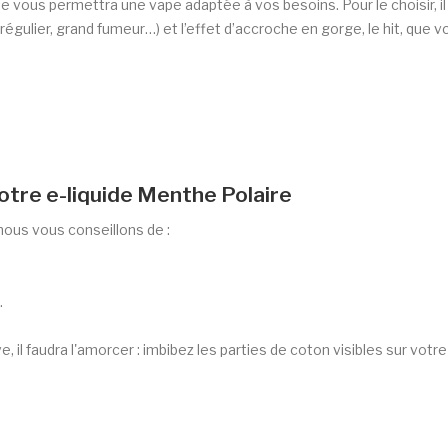
ne vous permettra une vape adaptée à vos besoins. Pour le choisir, i
égulier, grand fumeur…) et l’effet d’accroche en gorge, le hit, que 
otre e-liquide Menthe Polaire
nous vous conseillons de :
.
, il faudra l'amorcer : imbibez les parties de coton visibles sur vot