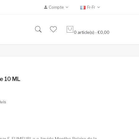
Compte
Fr-Fr
0 article(s) - €0,00
re 10 ML
Avis
 par E-FUMEURLe e-liquide Menthe Polaire de la