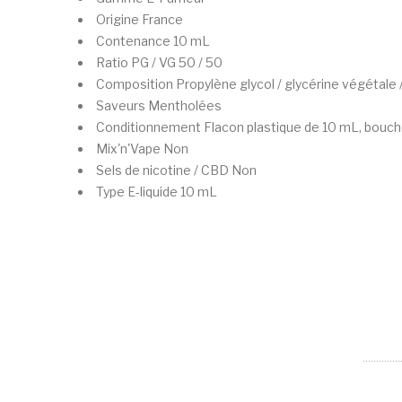
Origine
France
Contenance
10 mL
Ratio PG / VG
50 / 50
Composition
Propylène glycol / glycérine végétale 
Saveurs
Mentholées
Conditionnement
Flacon plastique de 10 mL, bouch
Mix'n'Vape
Non
Sels de nicotine / CBD
Non
Type
E-liquide 10 mL