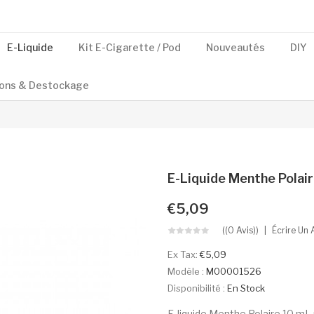
E-Liquide
Kit E-Cigarette / Pod
Nouveautés
DIY
ons & Destockage
E-Liquide Menthe Polai
€5,09
((0 Avis))
Écrire Un 
Ex Tax:
€5,09
Modèle :
M00001526
Disponibilité :
En Stock
E-liquide Menthe Polaire 10 mL