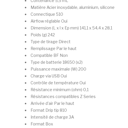
Contenance
5,5 mL
Matière
Acier inoxydable, aluminium, silicone
Connectique
510
Airflow réglable
Oui
Dimension (L x l x Ep mm)
141,1 x 54,4 x 28,1
Poids (g)
242
Type de tirage
Direct
Remplissage
Par le haut
Compatible BF
Non
Type de batterie
18650 (x2)
Puissance maximale (W)
200
Charge via USB
Oui
Contrôle de température
Oui
Résistance minimum (ohm)
0,1
Résistances compatibles
Z Series
Arrivée d'air
Par le haut
Format Drip tip
810
Intensité de charge
3A
Format
Box