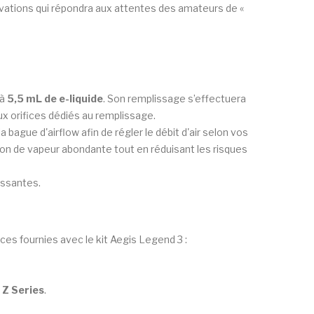
ations qui répondra aux attentes des amateurs de «
’à
5,5 mL de e-liquide
. Son remplissage s’effectuera
eux orifices dédiés au remplissage.
 la bague d'airflow afin de régler le débit d'air selon vos
on de vapeur abondante tout en réduisant les risques
issantes.
es fournies avec le kit Aegis Legend 3 :
 Z Series
.