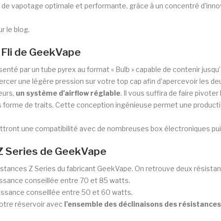
e vapotage optimale et performante, grâce à un concentré d’innov
 le blog.
 Fli de GeekVape
enté par un tube pyrex au format « Bulb » capable de contenir jusqu
’exercer une légère pression sur votre top cap afin d’apercevoir les d
eurs,
un système d'airflow réglable
. Il vous suffira de faire pivoter
 forme de traits. Cette conception ingénieuse permet une producti
tront une compatibilité avec de nombreuses box électroniques pu
 Z Series de GeekVape
istances Z Series du fabricant GeekVape. On retrouve deux résistanc
issance conseillée entre 70 et 85 watts.
uissance conseillée entre 50 et 60 watts.
otre réservoir avec
l’ensemble des déclinaisons des résistances