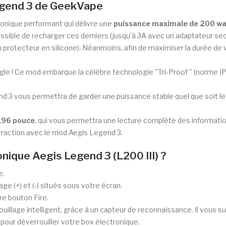
Legend 3 de GeekVape
onique performant qui délivre une
puissance maximale de 200 wa
possible de recharger ces derniers (jusqu’à 3A avec un adaptateur se
protecteur en silicone). Néanmoins, afin de maximiser la durée de vi
règle ! Ce mod embarque la célèbre technologie "Tri-Proof " (norme 
nd 3 vous permettra de garder une puissance stable quel que soit l
,96 pouce
, qui vous permettra une lecture complète des informati
nteraction avec le mod Aegis Legend 3.
ique Aegis Legend 3 (L200 III) ?
e.
age (+) et (-) situés sous votre écran.
re bouton Fire.
illage intelligent, grâce à un capteur de reconnaissance. Il vous su
 pour déverrouiller votre box électronique.