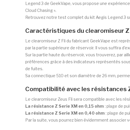
Legend 3 de GeekVape, vous propose une expérience d
Cloud Chasing ».
Retrouvez notre test complet du kit Aegis Legend 3 sur
Caractéristiques du clearomiseur Z
Le clearomiseur Z Fli du fabricant GeekVape est représ
par la partie supérieure de réservoir. Il vous suffira d
Sur la partie haute du réservoir, vous trouverez, par aill
préférences grâce à des indicateurs représentés sous
de fuites.
Sa connectique 510 et son diamètre de 26 mm, permet
Compatibilité avec les résistances
Le clearomiseur Zeus Fli sera compatible avec les rés
La résistance Z Serie XM en 0,15 ohm
: plage de pu
La résistance Z Serie XM en 0,40 ohm
: plage de p
Par la suite, vous pourrez bien évidemment associer v