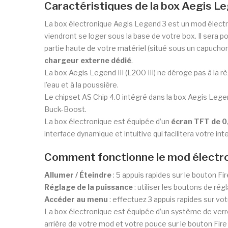
Caractéristiques de la box Aegis 
La box électronique Aegis Legend 3 est un mod électr
viendront se loger sous la base de votre box. Il sera 
partie haute de votre matériel (situé sous un capuchon 
chargeur externe dédié
.
La box Aegis Legend III (L200 III) ne déroge pas à la 
l'eau et à la poussière.
Le chipset AS Chip 4.0 intégré dans la box Aegis Lege
Buck-Boost.
La box électronique est équipée d’un
écran TFT de 0
interface dynamique et intuitive qui facilitera votre i
Comment fonctionne le mod électron
Allumer / Éteindre
: 5 appuis rapides sur le bouton Fir
Réglage de la puissance
: utiliser les boutons de régl
Accéder au menu
: effectuez 3 appuis rapides sur vot
La box électronique est équipée d’un système de verrou
arrière de votre mod et votre pouce sur le bouton Fire