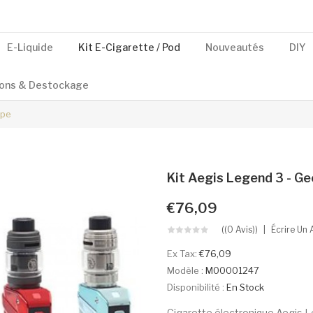
E-Liquide
Kit E-Cigarette / Pod
Nouveautés
DIY
ons & Destockage
ape
Kit Aegis Legend 3 - G
€76,09
((0 Avis))
Écrire Un 
Ex Tax:
€76,09
Modèle :
M00001247
Disponibilité :
En Stock
Cigarette électronique Aegis L