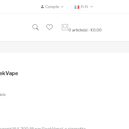
Compte
Fr-Fr
0 article(s) - €0,00
eekVape
Avis
egend III (L200 III) par GeekVapeLa cigarette