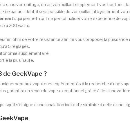
nique sans verrouillage, ou en verrouillant simplement vos boutons de
n Fire par accident, il sera possible de verrouiller intégralement vo
nements
qui permettront de personnaliser votre expérience de vapo
e 5 à 200 watts.
eur en ohm de votre résistance afin de vous proposer la puissance 
squ’à 5 réglages.
 autonomie supplémentaire.
rtie la plus haute.
 3 de GeekVape ?
 uniquement aux vapoteurs expérimentés à la recherche d’une vape 
 vous garantira un rendu de vape exceptionnel grâce à des innovatio
squ’il s’éloigne d’une inhalation indirecte similaire à celle d’une ci
 GeekVape