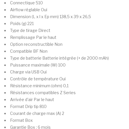
Connectique
510
Airflow réglable
Oui
Dimension (L x l x Ep mm)
138,5 x 39 x 26,5
Poids (g)
221
Type de tirage
Direct
Remplissage
Par le haut
Option reconstructible
Non
Compatible BF
Non
Type de batterie
Batterie intégrée (+ de 2000 mAh)
Puissance maximale (W)
100
Charge via USB
Oui
Contrôle de température
Oui
Résistance minimum (ohm)
0,1
Résistances compatibles
Z Series
Arrivée d'air
Par le haut
Format Drip tip
810
Courant de charge max (A)
2
Format
Box
Garantie
Box : 6 mois