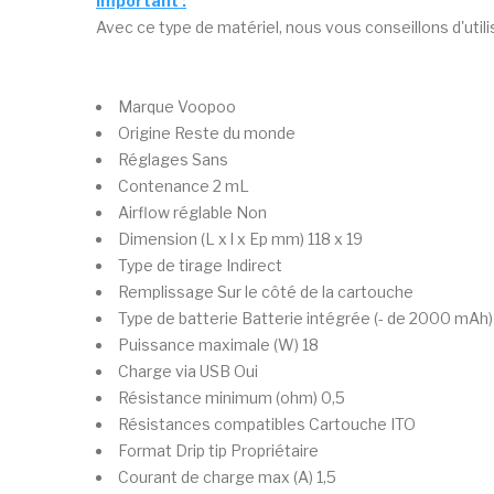
Important :
Avec ce type de matériel, nous vous conseillons d'utili
Marque
Voopoo
Origine
Reste du monde
Réglages
Sans
Contenance
2 mL
Airflow réglable
Non
Dimension (L x l x Ep mm)
118 x 19
Type de tirage
Indirect
Remplissage
Sur le côté de la cartouche
Type de batterie
Batterie intégrée (- de 2000 mAh)
Puissance maximale (W)
18
Charge via USB
Oui
Résistance minimum (ohm)
0,5
Résistances compatibles
Cartouche ITO
Format Drip tip
Propriétaire
Courant de charge max (A)
1,5