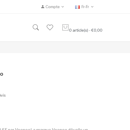
Compte
Fr-Fr
0 article(s) - €0,00
oo
Avis
20 SE par VoopooLa marque Voopoo dévoile un