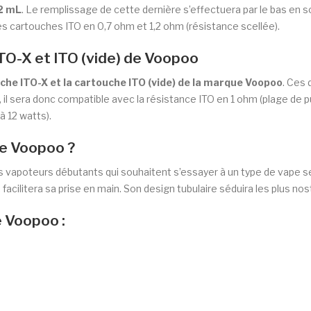
 2 mL
. Le remplissage de cette dernière s’effectuera par le bas en so
es cartouches ITO en 0,7 ohm et 1,2 ohm (résistance scellée).
TO-X et ITO (vide) de Voopoo
che ITO-X et la cartouche ITO (vide) de la marque Voopoo
. Ces 
l sera donc compatible avec la résistance ITO en 1 ohm (plage de pu
à 12 watts).
de Voopoo ?
s vapoteurs débutants qui souhaitent s’essayer à un type de vape se
acilitera sa prise en main. Son design tubulaire séduira les plus no
e Voopoo :