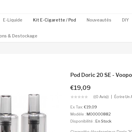
E-Liquide
Kit E-Cigarette / Pod
Nouveautés
DIY
ons & Destockage
Pod Doric 20 SE - Voop
€19,09
((0 Avis))
Écrire Un 
Ex Tax:
€19,09
Modèle :
M00000882
Disponibilité :
En Stock
Cigarette électronique Doric 