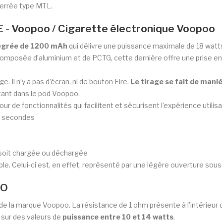
serrée type MTL.
E - Voopoo / Cigarette électronique Voopoo
tégrée de 1200 mAh
qui délivre une puissance maximale de 18 watts.
 Composée d’aluminium et de PCTG, cette dernière offre une prise e
 Il n’y a pas d’écran, ni de bouton Fire.
Le tirage se fait de man
ant dans le pod Voopoo.
ur de fonctionnalités qui facilitent et sécurisent l’expérience utilisa
 8 secondes
e soit chargée ou déchargée
ble. Celui-ci est, en effet, représenté par une légère ouverture sous
TO
de la marque Voopoo. La résistance de 1 ohm présente à l’intérieur 
 sur des valeurs de
puissance entre 10 et 14 watts
.