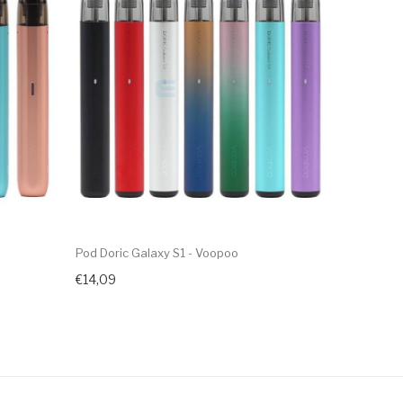
Pod Doric Galaxy S1 - Voopoo
Pod Doric 
€14,09
€27,09