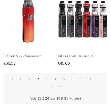
Kit Gen Max - Vaporesso
Kit Huracan EX - Aspire
€66,09
€45,09
|<
<
1
2
3
4
5
6
7
8
9
>
>|
Voir 13 à 24 sur 148 (13 Pages)