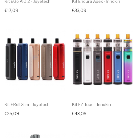
Kit EGo AIO 2 - Joyetech
Kit Endura Apex - Innokin
€17,09
€33,09
Kit ERoll Slim - Joyetech
Kit EZ Tube - Innokin
€25,09
€43,09