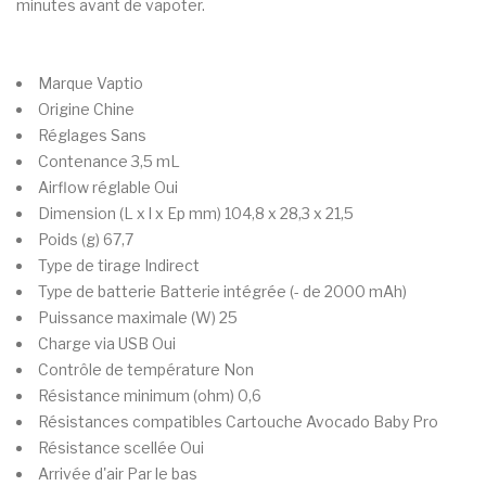
minutes avant de vapoter.
Marque
Vaptio
Origine
Chine
Réglages
Sans
Contenance
3,5 mL
Airflow réglable
Oui
Dimension (L x l x Ep mm)
104,8 x 28,3 x 21,5
Poids (g)
67,7
Type de tirage
Indirect
Type de batterie
Batterie intégrée (- de 2000 mAh)
Puissance maximale (W)
25
Charge via USB
Oui
Contrôle de température
Non
Résistance minimum (ohm)
0,6
Résistances compatibles
Cartouche Avocado Baby Pro
Résistance scellée
Oui
Arrivée d'air
Par le bas