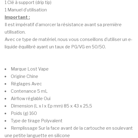
1 Clé à support (drip tip)
1 Manuel d’utilisation
Important :
Il est impératif d’amorcer la résistance avant sa première
utilisation.
Avec ce type de matériel, nous vous conseillons d’utiliser un e-
liquide équilibré ayant un taux de PG/VG en 50/50.
Marque
Lost Vape
Origine
Chine
Réglages
Avec
Contenance
5 mL
Airflow réglable
Oui
Dimension (L x l x Ep mm)
85 x 43 x 25,5
Poids (g)
160
Type de tirage
Polyvalent
Remplissage
Sur la face avant de la cartouche en soulevant
une petite languette en silicone