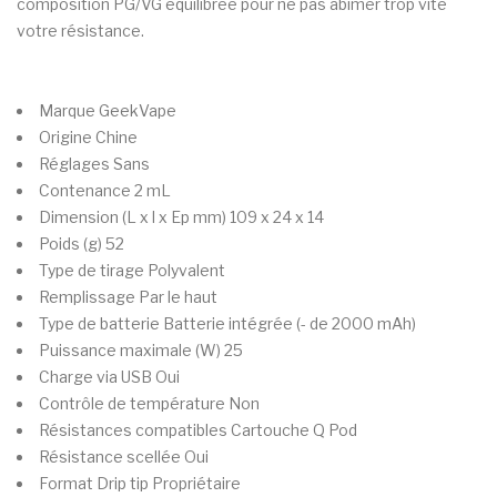
composition PG/VG équilibrée pour ne pas abîmer trop vite
votre résistance.
Marque
GeekVape
Origine
Chine
Réglages
Sans
Contenance
2 mL
Dimension (L x l x Ep mm)
109 x 24 x 14
Poids (g)
52
Type de tirage
Polyvalent
Remplissage
Par le haut
Type de batterie
Batterie intégrée (- de 2000 mAh)
Puissance maximale (W)
25
Charge via USB
Oui
Contrôle de température
Non
Résistances compatibles
Cartouche Q Pod
Résistance scellée
Oui
Format Drip tip
Propriétaire