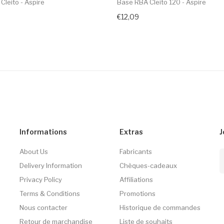
leito - Aspire
Base RBA Cleito 120 - Aspire
€12,09
Informations
Extras
J
About Us
Fabricants
Delivery Information
Chèques-cadeaux
Privacy Policy
Affiliations
Terms & Conditions
Promotions
Nous contacter
Historique de commandes
Retour de marchandise
Liste de souhaits