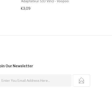
Adaptateur 510 Vinci - Voopoo
Kit Zelos 
€3,09
€57,09
oin Our
Newsletter