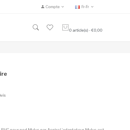
Compte
Fr-Fr
0 article(s) - €0,00
ire
Avis
 BVC pour pod Mulus par AspireL’adaptateur Mulus est