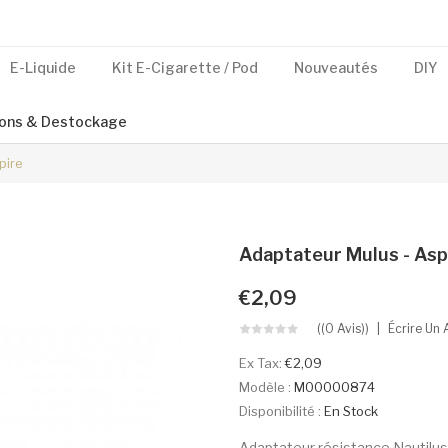
E-Liquide
Kit E-Cigarette / Pod
Nouveautés
DIY
ons & Destockage
pire
Adaptateur Mulus - Asp
€2,09
((0 Avis))
Écrire Un 
Ex Tax:
€2,09
Modèle :
M00000874
Disponibilité :
En Stock
Adaptateur résistance Nautilus