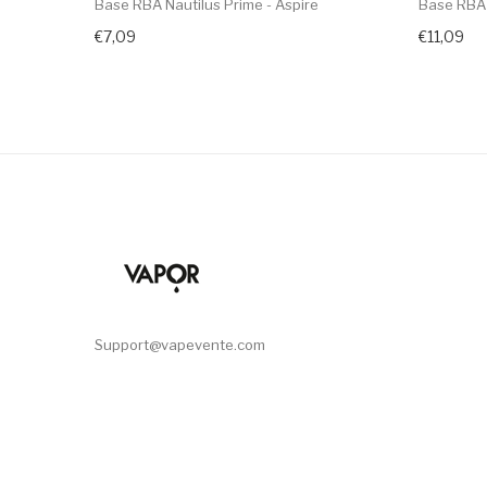
Base RBA Nautilus Prime - Aspire
Base RBA C
€7,09
€11,09
Support@vapevente.com