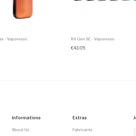
ax - Vaporesso
Kit Gen SE - Vaporesso
€43,09
Informations
Extras
J
About Us
Fabricants