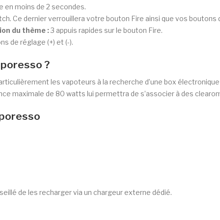
ire en moins de 2 secondes.
tch. Ce dernier verrouillera votre bouton Fire ainsi que vos boutons 
ion du thème :
3 appuis rapides sur le bouton Fire.
ns de réglage (+) et (-).
aporesso ?
rticulièrement les vapoteurs à la recherche d’une box électroniqu
issance maximale de 80 watts lui permettra de s’associer à des clea
aporesso
seillé de les recharger via un chargeur externe dédié.