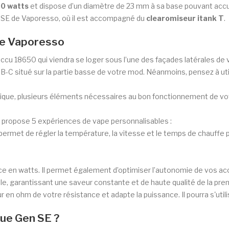
80 watts
et dispose d’un diamètre de 23 mm à sa base pouvant accu
n SE de Vaporesso, où il est accompagné du
clearomiseur itank T
.
de Vaporesso
accu 18650 qui viendra se loger sous l’une des façades latérales de
SB-C situé sur la partie basse de votre mod. Néanmoins, pensez à uti
ique, plusieurs éléments nécessaires au bon fonctionnement de votr
 propose 5 expériences de vape personnalisables :
permet de régler la température, la vitesse et le temps de chauffe 
ce en watts. Il permet également d’optimiser l’autonomie de vos ac
le, garantissant une saveur constante et de haute qualité de la prem
ur en ohm de votre résistance et adapte la puissance. Il pourra s'uti
ue Gen SE ?