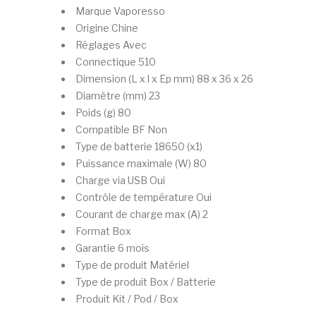
Marque
Vaporesso
Origine
Chine
Réglages
Avec
Connectique
510
Dimension (L x l x Ep mm)
88 x 36 x 26
Diamètre (mm)
23
Poids (g)
80
Compatible BF
Non
Type de batterie
18650 (x1)
Puissance maximale (W)
80
Charge via USB
Oui
Contrôle de température
Oui
Courant de charge max (A)
2
Format
Box
Garantie
6 mois
Type de produit
Matériel
Type de produit
Box / Batterie
Produit
Kit / Pod / Box