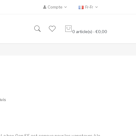
Compte
Fr-Fr
0 article(s) - €0,00
Avis
a box Gen SE est conçue pour les vapoteurs à la