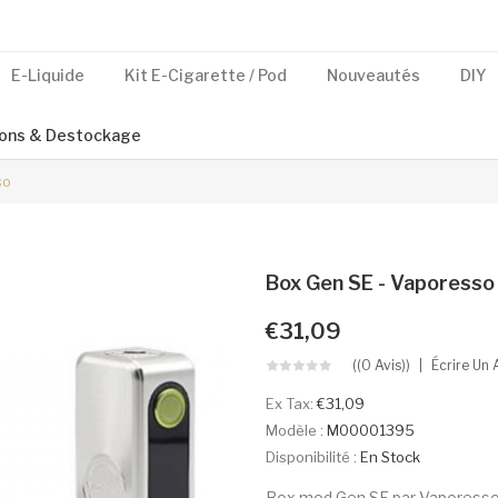
E-Liquide
Kit E-Cigarette / Pod
Nouveautés
DIY
ons & Destockage
so
Box Gen SE - Vaporesso
€31,09
((0 Avis))
Écrire Un 
Ex Tax:
€31,09
Modèle :
M00001395
Disponibilité :
En Stock
Box mod Gen SE par VaporessoL