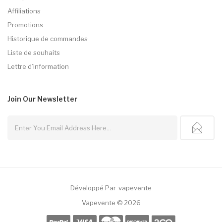
Affiliations
Promotions
Historique de commandes
Liste de souhaits
Lettre d’information
Join Our
Newsletter
Développé Par
Vapevente
Win
78win
Casino Sites
Online Casino Uk
78win
Online Casino
78win
Slot Gac
Vapevente © 2026