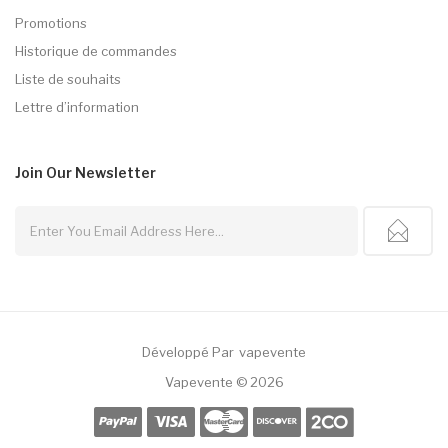
Promotions
Historique de commandes
Liste de souhaits
Lettre d’information
Join Our
Newsletter
Développé Par
Vapevente
lot Gacor
Best Casino Uk
Slot Gacor
Judi Online
78win
Slot Gacor
78win
Vapevente © 2026