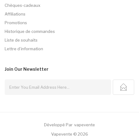
Chèques-cadeaux
Affiliations
Promotions
Historique de commandes
Liste de souhaits
Lettre d’information
Join Our
Newsletter
Développé Par
Vapevente
st Casino Uk
Slot Gacor
Judi Online
78win
Slot Gacor
78win
Vapevente © 2026