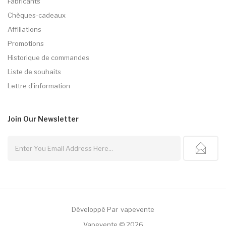
Fabricants
Chèques-cadeaux
Affiliations
Promotions
Historique de commandes
Liste de souhaits
Lettre d’information
Join Our
Newsletter
Développé Par
Vapevente
78win
78 Win
Judi Online
Casinos Uk
Casino Uk
78 
Vapevente © 2026