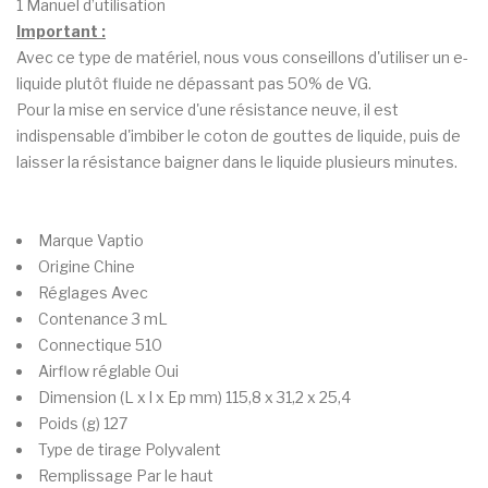
1 Manuel d’utilisation
Important :
Avec ce type de matériel, nous vous conseillons d'utiliser un e-
liquide plutôt fluide ne dépassant pas 50% de VG.
Pour la mise en service d'une résistance neuve, il est
indispensable d'imbiber le coton de gouttes de liquide, puis de
laisser la résistance baigner dans le liquide plusieurs minutes.
Marque
Vaptio
Origine
Chine
Réglages
Avec
Contenance
3 mL
Connectique
510
Airflow réglable
Oui
Dimension (L x l x Ep mm)
115,8 x 31,2 x 25,4
Poids (g)
127
Type de tirage
Polyvalent
Remplissage
Par le haut