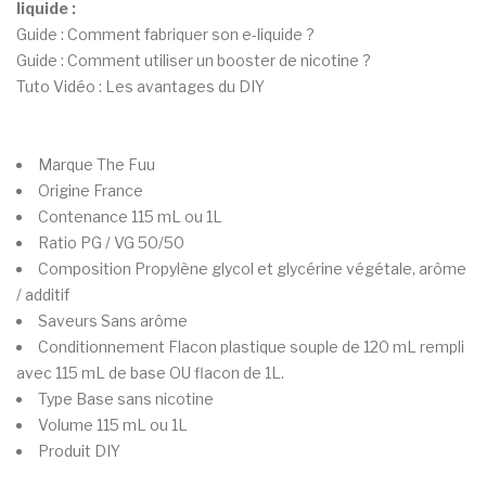
liquide :
Guide : Comment fabriquer son e-liquide ?
Guide : Comment utiliser un booster de nicotine ?
Tuto Vidéo : Les avantages du DIY
Marque
The Fuu
Origine
France
Contenance
115 mL ou 1L
Ratio PG / VG
50/50
Composition
Propylène glycol et glycérine végétale, arôme
/ additif
Saveurs
Sans arôme
Conditionnement
Flacon plastique souple de 120 mL rempli
avec 115 mL de base OU flacon de 1L.
Type
Base sans nicotine
Volume
115 mL ou 1L
Produit
DIY