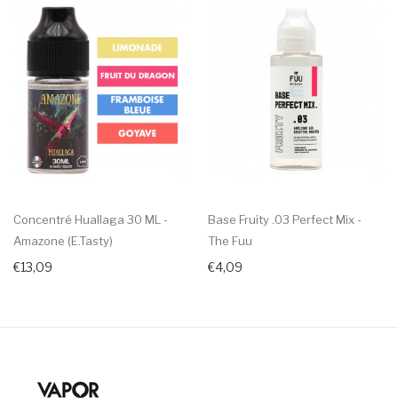
Concentré Huallaga 30 ML -
Base Fruity .03 Perfect Mix -
Amazone (E.Tasty)
The Fuu
€13,09
€4,09