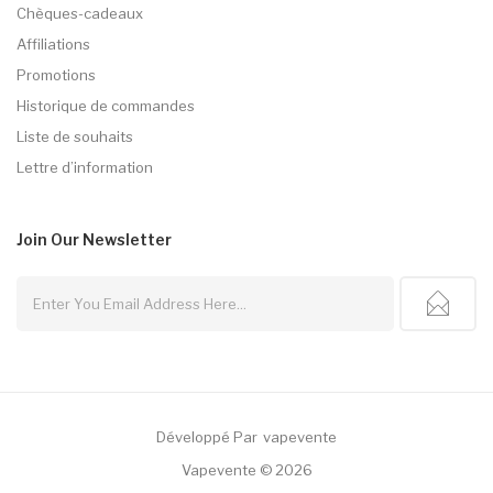
Chèques-cadeaux
Affiliations
Promotions
Historique de commandes
Liste de souhaits
Lettre d’information
Join Our
Newsletter
Développé Par
Vapevente
Best Casino Uk
Slot Gacor
Judi Online
78win
Slot Gacor
78win
Vapevente © 2026