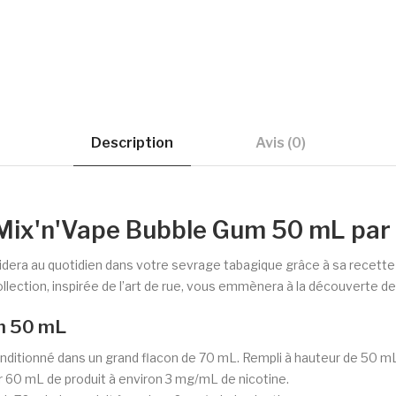
Description
Avis (0)
 Mix'n'Vape Bubble Gum 50 mL par
 aidera au quotidien dans votre sevrage tabagique grâce à sa recet
lection, inspirée de l’art de rue, vous emmènera à la découverte d
um 50 mL
itionné dans un grand flacon de 70 mL. Rempli à hauteur de 50 mL, i
r 60 mL de produit à environ 3 mg/mL de nicotine.