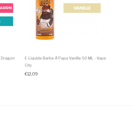
u Dragon
E-Liquide Barbe À Papa Vanille 50 ML - Vape
E-Liquide 
City
ML - Vape 
€12,09
€12,09