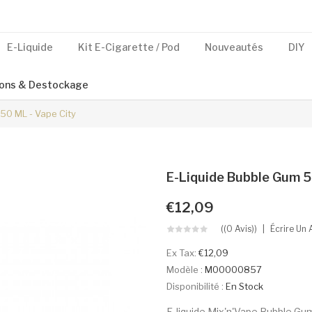
E-Liquide
Kit E-Cigarette / Pod
Nouveautés
DIY
ons & Destockage
50 ML - Vape City
E-Liquide Bubble Gum 5
€12,09
((0 Avis))
Écrire Un 
Ex Tax:
€12,09
Modèle :
M00000857
Disponibilité :
En Stock
E-liquide Mix'n'Vape Bubble Gu