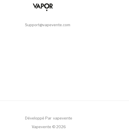
Support@vapevente.com
Développé Par
Vapevente
 Gacor
Judi Online
78win
Slot Gacor
78win
Vapevente © 2026