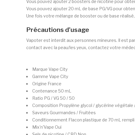
Vous pouvez ajouter 2 boosters de nicotine pour obten
Vous pouvez ajouter 20 mL de base PG/VG pour obtenir
Une fois votre mélange de booster ou de base réalisé,
Précautions d’usage
Vapoter est interdit aux personnes mineures. Il est pa
contact avec la peau/les yeux, contactez votre médecin
Marque
Vape City
Gamme
Vape City
Origine
France
Contenance
50 mL
Ratio PG / VG
50 / 50
Composition
Propylène glycol / glycérine végétale
Saveurs
Gourmandes / Fruitées
Conditionnement
Flacon plastique de 70 mL rempli
Mix'n'Vape
Oui
Sels de nicotine / CBD
Non