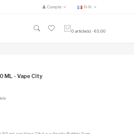
Compte
Fr-Fr
0 article(s) - €0,00
0 ML - Vape City
Avis
m 50 mL par Vape CityLe e-liquide Bubble Gum