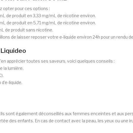
z opter pour ces options :
mL de produit en 3,33 mg/mL de nicotine environ.
mL de produit en 5,71 mg/mL de nicotine environ.
 de produit sans nicotine.
lons de laisser reposer votre e-liquide environ 24h pour un rendu d
 Liquideo
d’en apprécier toutes ses saveurs, voici quelques conseils :
e la lumière.
).
’e-liquide.
rs. Ils sont également déconseillés aux femmes enceintes et aux pe
ortée des enfants. En cas de contact avec la peau, les yeux ou une 