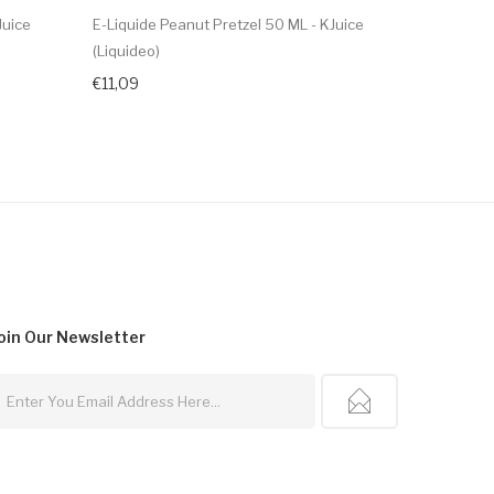
Juice
E-Liquide Peanut Pretzel 50 ML - KJuice
E-Liquide 
(Liquideo)
(Liquideo)
€11,09
€11,09
oin Our
Newsletter