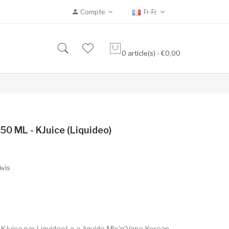
Compte
Fr-Fr
0 article(s) - €0,00
50 ML - KJuice (Liquideo)
Avis
 KJuice par LiquideoLe e-liquide Mix’n’Vape Korean