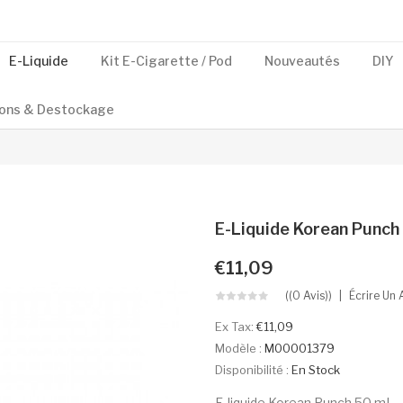
E-Liquide
Kit E-Cigarette / Pod
Nouveautés
DIY
ons & Destockage
E-Liquide Korean Punch 
€11,09
((0 Avis))
Écrire Un 
Ex Tax:
€11,09
Modèle :
M00001379
Disponibilité :
En Stock
E-liquide Korean Punch 50 mL -