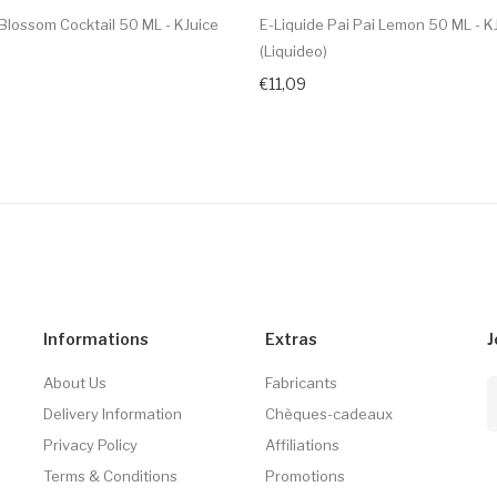
Blossom Cocktail 50 ML - KJuice
E-Liquide Pai Pai Lemon 50 ML - K
(Liquideo)
€11,09
Informations
Extras
J
About Us
Fabricants
Delivery Information
Chèques-cadeaux
Privacy Policy
Affiliations
Terms & Conditions
Promotions