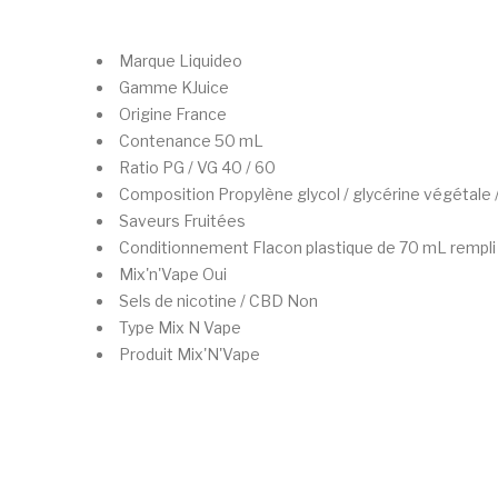
Marque
Liquideo
Gamme
KJuice
Origine
France
Contenance
50 mL
Ratio PG / VG
40 / 60
Composition
Propylène glycol / glycérine végétale
Saveurs
Fruitées
Conditionnement
Flacon plastique de 70 mL rempli
Mix'n'Vape
Oui
Sels de nicotine / CBD
Non
Type
Mix N Vape
Produit
Mix'N'Vape