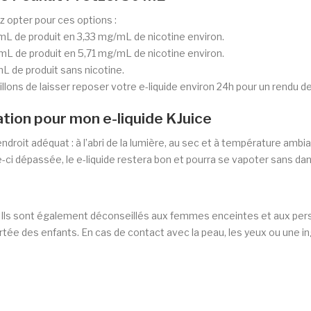
z opter pour ces options :
mL de produit en 3,33 mg/mL de nicotine environ.
mL de produit en 5,71 mg/mL de nicotine environ.
 de produit sans nicotine.
lons de laisser reposer votre e-liquide environ 24h pour un rendu d
ation pour mon e-liquide KJuice
endroit adéquat : à l’abri de la lumière, au sec et à température amb
le-ci dépassée, le e-liquide restera bon et pourra se vapoter sans dan
rs. Ils sont également déconseillés aux femmes enceintes et aux pe
ortée des enfants. En cas de contact avec la peau, les yeux ou une 