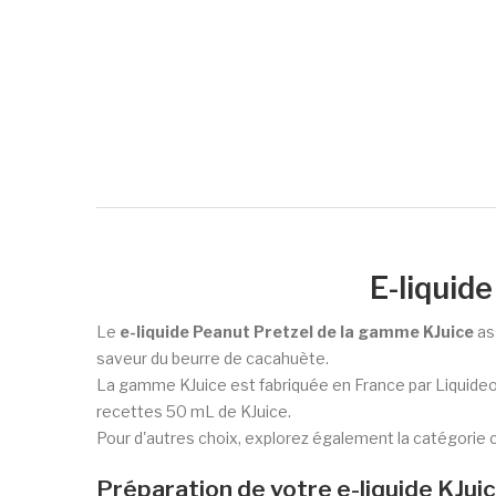
E-liquid
Le
e-liquide Peanut Pretzel de la gamme KJuice
as
saveur du beurre de cacahuète.
La gamme KJuice est fabriquée en France par Liquideo. 
recettes 50 mL de KJuice.
Pour d'autres choix, explorez également la catégorie 
Préparation de votre e-liquide KJu