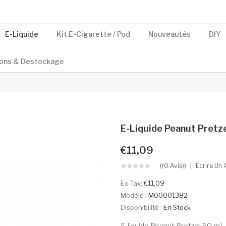
E-Liquide
Kit E-Cigarette / Pod
Nouveautés
DIY
ons & Destockage
E-Liquide Peanut Pretze
€11,09
((0 Avis))
Écrire Un 
Ex Tax:
€11,09
Modèle :
M00001382
Disponibilité :
En Stock
E-liquide Peanut Pretzel 50 mL 