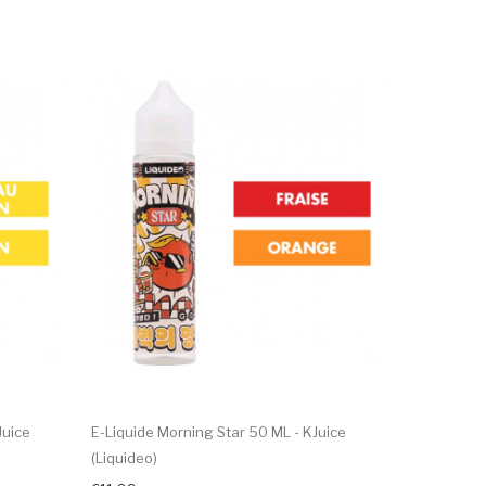
Juice
E-Liquide Morning Star 50 ML - KJuice
E-Liquide 
(Liquideo)
€11,09