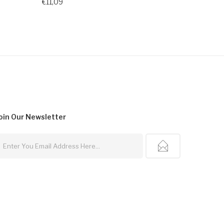
€11,09
oin Our
Newsletter