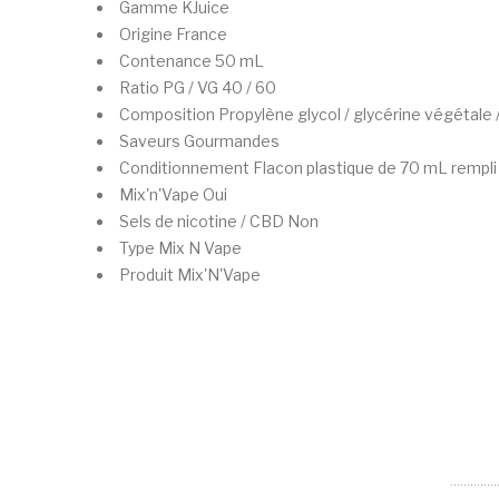
Gamme
KJuice
Origine
France
Contenance
50 mL
Ratio PG / VG
40 / 60
Composition
Propylène glycol / glycérine végétale
Saveurs
Gourmandes
Conditionnement
Flacon plastique de 70 mL rempli
Mix'n'Vape
Oui
Sels de nicotine / CBD
Non
Type
Mix N Vape
Produit
Mix'N'Vape