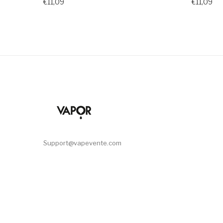
€11,09
€11,09
Support@vapevente.com