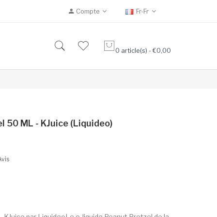
Compte
Fr-Fr
0 article(s) - €0,00
l 50 ML - KJuice (Liquideo)
Avis
- KJuice par LiquideoLe e-liquide Peanut Pretzel de la