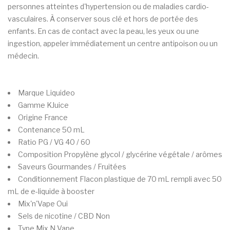
personnes atteintes d'hypertension ou de maladies cardio-
vasculaires. À conserver sous clé et hors de portée des
enfants. En cas de contact avec la peau, les yeux ou une
ingestion, appeler immédiatement un centre antipoison ou un
médecin.
Marque
Liquideo
Gamme
KJuice
Origine
France
Contenance
50 mL
Ratio PG / VG
40 / 60
Composition
Propylène glycol / glycérine végétale / arômes
Saveurs
Gourmandes / Fruitées
Conditionnement
Flacon plastique de 70 mL rempli avec 50
mL de e-liquide à booster
Mix'n'Vape
Oui
Sels de nicotine / CBD
Non
Type
Mix N Vape